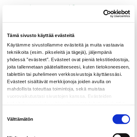
eeva.vuorinen@soravuori.fi
Toimisto ja laskutusosoite
Yli-Juholantie 37
Tämä sivusto käyttää evästeitä
01860 Perttula
Käytämme sivustollamme evästeitä ja muita vastaavia
tekniikoita (esim. pikseleitä ja tägejä), jäljempänä
yhdessä ”evästeet”. Evästeet ovat pieniä tekstitiedostoja,
joita tallennetaan päätelaitteeseesi, kuten tietokoneeseen,
tablettiin tai puhelimeen verkkosivustoja käyttäessäsi.
Evästeet sisältävät merkkijonoja joiden avulla on
Hyväksy markkinointievästeet nähdäksesi
mahdollista toteuttaa toimintoja, sekä muistaa
tämän kartan.
vuorovaikutustasi sivustojen kanssa. Evästeiden
Hyväksy evästeet
tarkoituksena ei ole vahingoittaa päätelaitettasi, eivätkä
ne lue muita tietoja laitteesi kiintolevyltä tai levitä
Suostumuksen
viruksia. Evästeisiin voidaan tallentaa tietoja verkossa
Välttämätön
valinta
toimivan palvelun käytön tai sivustolla vierailun aikana ja
myös näiden välillä.